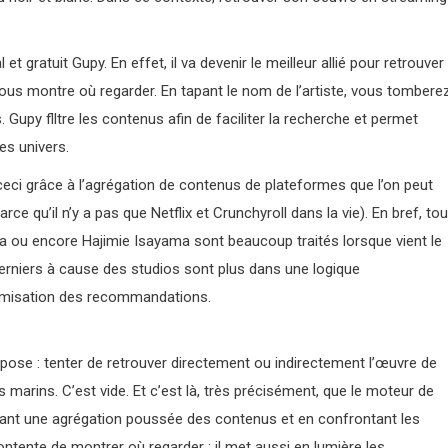
t gratuit Gupy. En effet, il va devenir le meilleur allié pour retrouver
vous montre où regarder. En tapant le nom de l’artiste, vous tombere
s. Gupy flltre les contenus afin de faciliter la recherche et permet
es univers.
ceci grâce à l’agrégation de contenus de plateformes que l’on peut
qu’il n’y a pas que Netflix et Crunchyroll dans la vie). En bref, to
da ou encore Hajimie Isayama sont beaucoup traités lorsque vient le
rniers à cause des studios sont plus dans une logique
iformisation des recommandations.
mpose : tenter de retrouver directement ou indirectement l’œuvre de
 marins. C’est vide. Et c’est là, très précisément, que le moteur de
sant une agrégation poussée des contenus et en confrontant les
ontente de montrer où regarder : il met aussi en lumière les