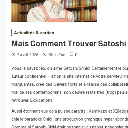
Actualités & sorties
Mais Comment Trouver Satoshi 
0
7 avril 2026
Shiki Fan
Vous le savez : ici, on aime Satoshi Shhiki. Certainement le plus
auteur confidentiel – sinon le site internet de votre serviteur ne
marquantes, créé des univers forts et a réalisé des collabora
mal de ses contemporains, son oeuvre reste très (trop) peu ad
retrouver. Explications.
Aussi étonnant que cela puisse paraître : Kamikaze et XBlade n
cela le paradoxe Shiki : une production graphique hyper abondan
Comme si Satoshi Shiki était prisonnier du papier, prisonnier 