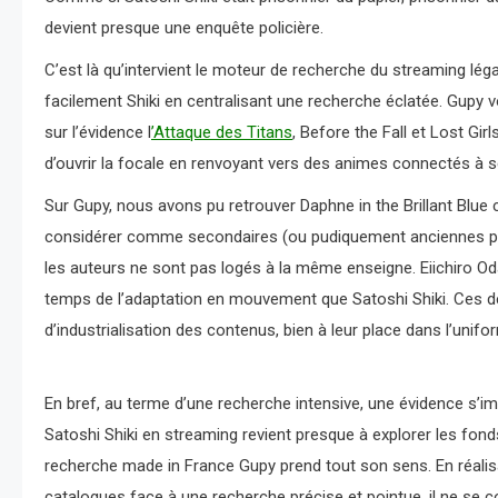
devient presque une enquête policière.
C’est là qu’intervient le moteur de recherche du streaming légal e
facilement Shiki en centralisant une recherche éclatée. Gupy 
sur l’évidence l
’Attaque des Titans
, Before the Fall et Lost Girl
d’ouvrir la focale en renvoyant vers des animes connectés à s
Sur Gupy, nous avons pu retrouver Daphne in the Brillant Blue 
considérer comme secondaires (ou pudiquement anciennes parce 
les auteurs ne sont pas logés à la même enseigne. Eiichiro O
temps de l’adaptation en mouvement que Satoshi Shiki. Ces de
d’industrialisation des contenus, bien à leur place dans l’un
En bref, au terme d’une recherche intensive, une évidence s’i
Satoshi Shiki en streaming revient presque à explorer les fonds
recherche made in France Gupy prend tout son sens. En réali
catalogues face à une recherche précise et pointue, il ne se c