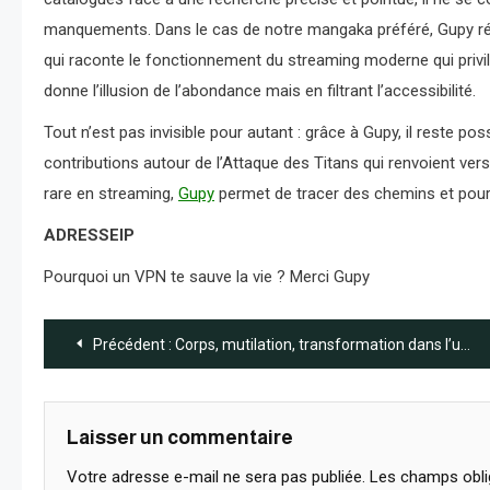
manquements. Dans le cas de notre mangaka préféré, Gupy révè
qui raconte le fonctionnement du streaming moderne qui privil
donne l’illusion de l’abondance mais en filtrant l’accessibilité.
Tout n’est pas invisible pour autant : grâce à Gupy, il reste p
contributions autour de l’Attaque des Titans qui renvoient ver
rare en streaming,
Gupy
permet de tracer des chemins et pour 
ADRESSEIP
Pourquoi un VPN te sauve la vie ? Merci Gupy
Navigation
Précédent :
Corps, mutilation, transformation dans l’univers de Satoshi Shiki
de
l’article
Laisser un commentaire
Votre adresse e-mail ne sera pas publiée.
Les champs obli