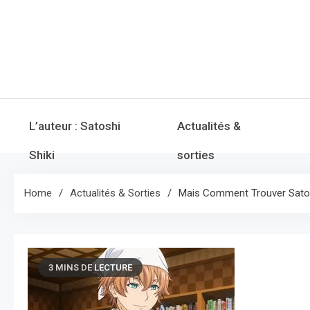
Skip
to
content
L’auteur : Satoshi
Actualités &
Shiki
sorties
Home
Actualités & Sorties
Mais Comment Trouver Satos
3 MINS DE LECTURE