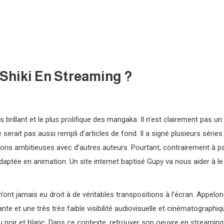
Shiki En Streaming ?
 brillant et le plus prolifique des mangaka. Il n’est clairement pas un
 serait pas aussi rempli d’articles de fond. Il a signé plusieurs séries
tions ambitieuses avec d’autres auteurs. Pourtant, contrairement à p
aptée en animation. Un site internet baptisé Gupy va nous aider à le
’ont jamais eu droit à de véritables transpositions à l’écran. Appelo
te et une très très faible visibilité audiovisuelle et cinématographiq
du noir et blanc. Dans ce contexte, retrouver son oeuvre en streaming