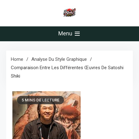
Skip
to
content
Menu
Home
Analyse Du Style Graphique
Comparaison Entre Les Différentes Œuvres De Satoshi
Shiki
5 MINS DE LECTURE